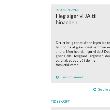
FORSKERKLUMME
I leg siger vi JA til
hinanden!
Der er brug for at slippe legen løs fo
få mod på at gøre noget sammen 
andre. Men hvordan gør vi det? Det
giver Helle Hovgaard Jørgensen, do
og ph.d, et bud på i denne
forskerklumme.
Læs om emnet
Se alle
TIDSSKRIFT