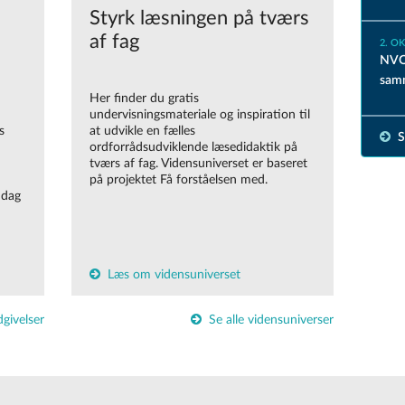
Styrk læsningen på tværs
af fag
2. O
NVOL
samm
Her finder du gratis
undervisningsmateriale og inspiration til
s
at udvikle en fælles
S
ordforrådsudviklende læsedidaktik på
tværs af fag. Vidensuniverset er baseret
på projektet Få forståelsen med.
 dag
Læs om vidensuniverset
dgivelser
Se alle vidensuniverser