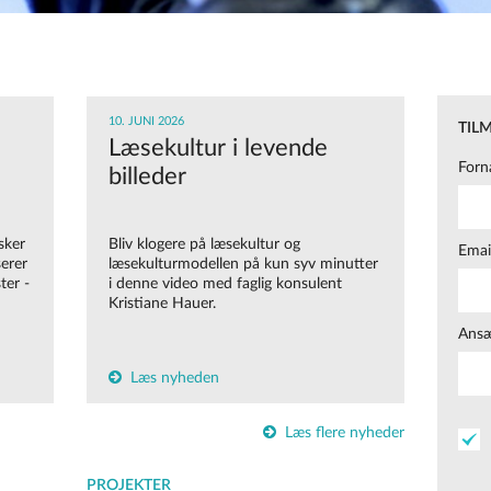
10. JUNI 2026
TIL
Læsekultur i levende
Forn
billeder
sker
Bliv klogere på læsekultur og
Emai
serer
læsekulturmodellen på kun syv minutter
ter -
i denne video med faglig konsulent
Kristiane Hauer.
Ansæ
Læs nyheden
Læs flere nyheder
PROJEKTER