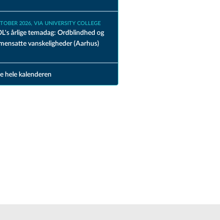
KTOBER 2026, VIA UNIVERSITY COLLEGE
's årlige temadag: Ordblindhed og
ensatte vanskeligheder (Aarhus)
e hele kalenderen