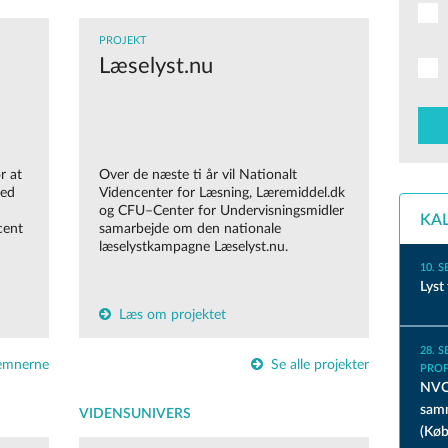
PROJEKT
Læselyst.nu
r at
Over de næste ti år vil Nationalt
med
Videncenter for Læsning, Læremiddel.dk
og CFU–Center for Undervisningsmidler
KA
cent
samarbejde om den nationale
læselystkampagne Læselyst.nu.
10. 
Lyst
Læs om projektet
28. 
 emnerne
Se alle projekter
PROF
NVOL
samm
VIDENSUNIVERS
(Kø