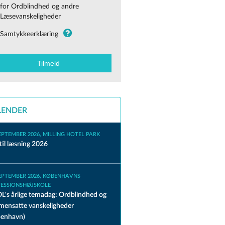
for Ordblindhed og andre
Læsevanskeligheder
Samtykkeerklæring
LENDER
SEPTEMBER 2026, MILLING HOTEL PARK
 til læsning 2026
SEPTEMBER 2026, KØBENHAVNS
ESSIONSHØJSKOLE
's årlige temadag: Ordblindhed og
ensatte vanskeligheder
benhavn)