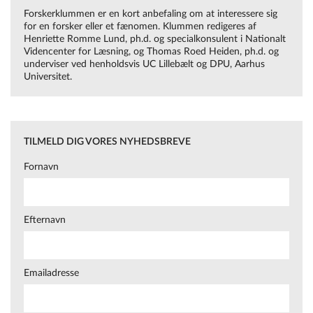
Forskerklummen er en kort anbefaling om at interessere sig
kan-de-laere-os/
for en forsker eller et fænomen. Klummen redigeres af
Henriette Romme Lund, ph.d. og specialkonsulent i Nationalt
Videncenter for Læsning, og Thomas Roed Heiden, ph.d. og
underviser ved henholdsvis UC Lillebælt og DPU, Aarhus
Universitet.
TILMELD DIG VORES NYHEDSBREVE
Fornavn
Efternavn
Emailadresse