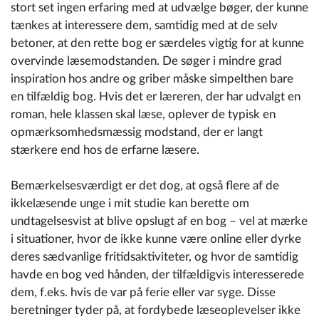
stort set ingen erfaring med at udvælge bøger, der kunne
tænkes at interessere dem, samtidig med at de selv
betoner, at den rette bog er særdeles vigtig for at kunne
overvinde læsemodstanden. De søger i mindre grad
inspiration hos andre og griber måske simpelthen bare
en tilfældig bog. Hvis det er læreren, der har udvalgt en
roman, hele klassen skal læse, oplever de typisk en
opmærksomhedsmæssig modstand, der er langt
stærkere end hos de erfarne læsere.
Bemærkelsesværdigt er det dog, at også flere af de
ikkelæsende unge i mit studie kan berette om
undtagelsesvist at blive opslugt af en bog – vel at mærke
i situationer, hvor de ikke kunne være online eller dyrke
deres sædvanlige fritidsaktiviteter, og hvor de samtidig
havde en bog ved hånden, der tilfældigvis interesserede
dem, f.eks. hvis de var på ferie eller var syge. Disse
beretninger tyder på, at fordybede læseoplevelser ikke