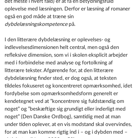
det meste i hvert fald) er at få en betydningsfuld
oplevelse med læsningen. Derfor er læsning af romaner
også en god måde at træne sin
dybdelæsningskompetence
på.
I den litterære dybdelæsning er oplevelses- og
indlevelsesdimensionen helt central, men også den
refleksive dimension, som vi i skolen eksplicit arbejder
med i forbindelse med analyse og fortolkning af
litterære tekster. Afgørende for, at den litterære
dybdelæsning finder sted, er dog også, at teksten
tildeles fokuseret og koncentreret opmærksomhed, idet
fordybelse som opmærksomhedsform generelt er
kendetegnet ved at ”koncentrere sig fuldstændig om
noget” og ”beskæftige sig grundigt eller inderligt med
noget” (Den Danske Ordbog), samtidig med at man
under tiden oplever, at en vis modstand skal overvindes,
for at man kan komme rigtig ind i – og i dybden med –