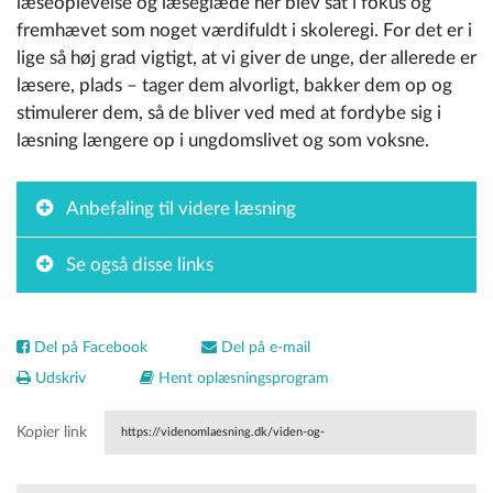
læseoplevelse og læseglæde her blev sat i fokus og
fremhævet som noget værdifuldt i skoleregi. For det er i
lige så høj grad vigtigt, at vi giver de unge, der allerede er
læsere, plads – tager dem alvorligt, bakker dem op og
stimulerer dem, så de bliver ved med at fordybe sig i
læsning længere op i ungdomslivet og som voksne.
Anbefaling til videre læsning
Se også disse links
Del på Facebook
Del på e-mail
Udskriv
Hent oplæsningsprogram
Kopier link
https://videnomlaesning.dk/viden-og-
vaerktoejer/forskerklummen/2021/fordybede-laesere-hvad-