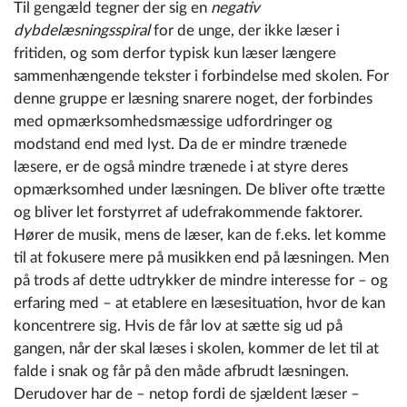
Til gengæld tegner der sig en
negativ
dybdelæsningsspiral
for de unge, der ikke læser i
fritiden, og som derfor typisk kun læser længere
sammenhængende tekster i forbindelse med skolen. For
denne gruppe er læsning snarere noget, der forbindes
med opmærksomhedsmæssige udfordringer og
modstand end med lyst. Da de er mindre trænede
læsere, er de også mindre trænede i at styre deres
opmærksomhed under læsningen. De bliver ofte trætte
og bliver let forstyrret af udefrakommende faktorer.
Hører de musik, mens de læser, kan de f.eks. let komme
til at fokusere mere på musikken end på læsningen. Men
på trods af dette udtrykker de mindre interesse for – og
erfaring med – at etablere en læsesituation, hvor de kan
koncentrere sig. Hvis de får lov at sætte sig ud på
gangen, når der skal læses i skolen, kommer de let til at
falde i snak og får på den måde afbrudt læsningen.
Derudover har de – netop fordi de sjældent læser –