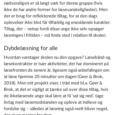
nødvendigvis er så langt væk for denne gruppe (hvis
ikke de har andre former for læsevanskeligheder). Men
der er brug for reflekterede tiltag, for at den slags
oplevelser ikke blot får tilfældig og enestående karakter.
Tiltag, der – netop fordi disse unge ikke selv opsøger
læsningen i fritiden – må finde sted i relation til skolen.
Dybdelæsning for alle
Hvordan varetager skolen nu den opgave? Læsebånd og
læsekontrakter er især aktiviteter, der har domineret på
læsefronten de senere år, ligesom også anbefalingen om
at læse hjemme 20 minutter om dagen (Geer & Brok,
2018). Men mit projekt viser, i tråd med bl.a. Geer &
Brok, at det er vigtigt at tænke ud over disse tiltag, hvis
de ikkelæsende unge skal lære at få ’sat sig ned’, tage
livtag med læsemodstanden og opleve at indleve og
fordybe sig – således at læsning også reelt bliver noget,