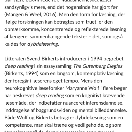
sandsynligvis mere, end det nogensinde har gjort før
(Mangen & Weel, 2016). Men den form for læsning, der
ifølge forskningen kan betragtes som truet, er den
opmærksomme, koncentrerede og reflekterede læsning
af længere, sammenhængende tekster – det, som også
kaldes for
dybdelæsning
.
Litteraten Svend Birkerts introducerer i 1994 begrebet
deep reading
i sin essaysamling
The Gutenberg Elegies
(Birkerts, 1994) som en langsom, kontemplativ læsning,
der foregår i læserens eget tempo. Mens den
neurokognitive læseforsker Maryanne Wolf i flere bøger
har beskrevet
deep reading
som en kognitivt krævende
læsemåde, der indbefatter nuanceret inferensdannelse,
inddragelse af baggrundsviden og mental billeddannelse.
Både Wolf og Birkerts betragter dybdelæsning som en
kompetence, man skal træne og vedligeholde, og som