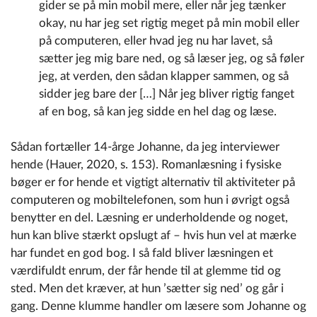
gider se på min mobil mere, eller når jeg tænker
okay, nu har jeg set rigtig meget på min mobil eller
på computeren, eller hvad jeg nu har lavet, så
sætter jeg mig bare ned, og så læser jeg, og så føler
jeg, at verden, den sådan klapper sammen, og så
sidder jeg bare der […] Når jeg bliver rigtig fanget
af en bog, så kan jeg sidde en hel dag og læse.
Sådan fortæller 14-årge Johanne, da jeg interviewer
hende (Hauer, 2020, s. 153). Romanlæsning i fysiske
bøger er for hende et vigtigt alternativ til aktiviteter på
computeren og mobiltelefonen, som hun i øvrigt også
benytter en del. Læsning er underholdende og noget,
hun kan blive stærkt opslugt af – hvis hun vel at mærke
har fundet en god bog. I så fald bliver læsningen et
værdifuldt enrum, der får hende til at glemme tid og
sted. Men det kræver, at hun ’sætter sig ned’ og går i
gang. Denne klumme handler om læsere som Johanne og