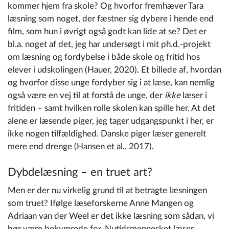
kommer hjem fra skole? Og hvorfor fremhæver Tara
læsning som noget, der fæstner sig dybere i hende end
film, som hun i øvrigt også godt kan lide at se? Det er
bl.a. noget af det, jeg har undersøgt i mit ph.d.-projekt
om læsning og fordybelse i både skole og fritid hos
elever i udskolingen (Hauer, 2020). Et billede af, hvordan
og hvorfor disse unge fordyber sig i at læse, kan nemlig
også være en vej til at forstå de unge, der
ikke
læser i
fritiden – samt hvilken rolle skolen kan spille her. At det
alene er læsende piger, jeg tager udgangspunkt i her, er
ikke nogen tilfældighed. Danske piger læser generelt
mere end drenge (Hansen et al., 2017).
Dybdelæsning – en truet art?
Men er der nu virkelig grund til at betragte læsningen
som truet? Ifølge læseforskerne Anne Mangen og
Adriaan van der Weel er det ikke læsning som sådan, vi
bør være bekymrede for. Nutidsmennesket læser