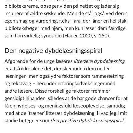
bibliotekarerne, opsøger viden på nettet og lader sig
inspirere af ældre søskende. Men de står også ved deres
egen smag og vurdering, f.eks. Tara, der låner en hel stak
biblioteksbøger med hjem, men kun læser dem færdige,
som hun virkelig synes om (Hauer, 2020, s. 150).
Den negative dybdelæsningsspiral
Afgørende for de unge læseres
litterære dybdelæsning
er altså ikke alene det, der sker inde i dem under
læsningen, men også ydre faktorer som rammesætning
og tekstvalg – herunder erfaringsudvekslinger med
andre læsere. Disse forskellige faktorer fremmer
gensidigt hinanden, således at de har gode chancer for at
få en nydelses- og meningsfuld læseoplevelse, samtidig
med at de ’træner’ litterær dybdelæsning. Hvad jeg i mit
studie betegner som
den
positive dybdelæsningsspiral.