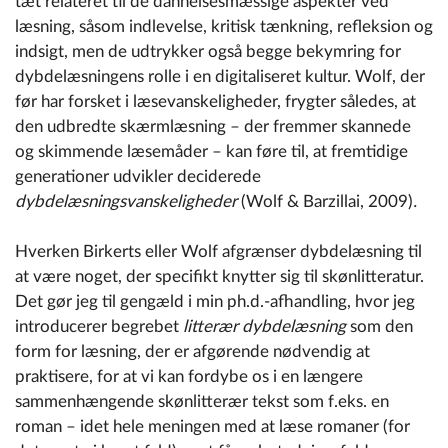
tæt relateret til de dannelsesmæssige aspekter ved
læsning, såsom indlevelse, kritisk tænkning, refleksion og
indsigt, men de udtrykker også begge bekymring for
dybdelæsningens rolle i en digitaliseret kultur. Wolf, der
før har forsket i læsevanskeligheder, frygter således, at
den udbredte skærmlæsning – der fremmer skannede
og skimmende læsemåder – kan føre til, at fremtidige
generationer udvikler deciderede
dybdelæsningsvanskeligheder
(Wolf & Barzillai, 2009)
.
Hverken Birkerts eller Wolf afgrænser dybdelæsning til
at være noget, der specifikt knytter sig til skønlitteratur.
Det gør jeg til gengæld i min ph.d.-afhandling, hvor jeg
introducerer begrebet
litterær dybdelæsning
som den
form for læsning, der er afgørende nødvendig at
praktisere, for at vi kan fordybe os i en længere
sammenhængende skønlitterær tekst som f.eks. en
roman – idet hele meningen med at læse romaner (for