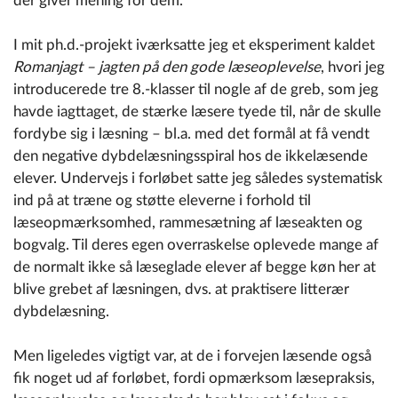
der giver mening for dem.
I mit ph.d.-projekt iværksatte jeg et eksperiment kaldet
Romanjagt – jagten på den gode læseoplevelse
, hvori jeg
introducerede tre 8.-klasser til nogle af de greb, som jeg
havde iagttaget, de stærke læsere tyede til, når de skulle
fordybe sig i læsning – bl.a. med det formål at få vendt
den negative dybdelæsningsspiral hos de ikkelæsende
elever. Undervejs i forløbet satte jeg således systematisk
ind på at træne og støtte eleverne i forhold til
læseopmærksomhed, rammesætning af læseakten og
bogvalg. Til deres egen overraskelse oplevede mange af
de normalt ikke så læseglade elever af begge køn her at
blive grebet af læsningen, dvs. at praktisere litterær
dybdelæsning.
Men ligeledes vigtigt var, at de i forvejen læsende også
fik noget ud af forløbet, fordi opmærksom læsepraksis,