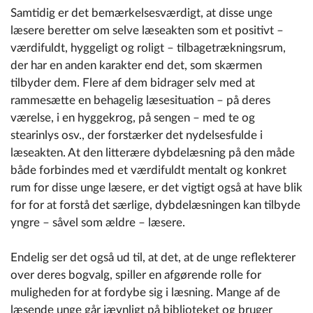
Samtidig er det bemærkelsesværdigt, at disse unge
læsere beretter om selve læseakten som et positivt –
værdifuldt, hyggeligt og roligt – tilbagetrækningsrum,
der har en anden karakter end det, som skærmen
tilbyder dem. Flere af dem bidrager selv med at
rammesætte en behagelig læsesituation – på deres
værelse, i en hyggekrog, på sengen – med te og
stearinlys osv., der forstærker det nydelsesfulde i
læseakten. At den litterære dybdelæsning på den måde
både forbindes med et værdifuldt mentalt og konkret
rum for disse unge læsere, er det vigtigt også at have blik
for for at forstå det særlige, dybdelæsningen kan tilbyde
yngre – såvel som ældre – læsere.
Endelig ser det også ud til, at det, at de unge reflekterer
over deres bogvalg, spiller en afgørende rolle for
muligheden for at fordybe sig i læsning. Mange af de
læsende unge går jævnligt på biblioteket og bruger