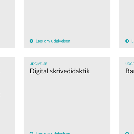
Læs om udgivelsen
L
UDGIVELSE
UDGI
.
Digital skrivedidaktik
Bø
t