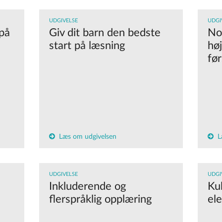
UDGIVELSE
UDGI
på
Giv dit barn den bedste
Noa
start på læsning
hø
før
Læs om udgivelsen
L
UDGIVELSE
UDGI
Inkluderende og
Kul
flerspråklig opplæring
el