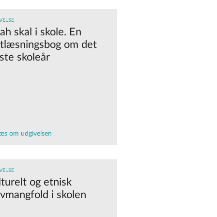
VELSE
h skal i skole. En
jtlæsningsbog om det
ste skoleår
æs om udgivelsen
VELSE
turelt og etnisk
evmangfold i skolen