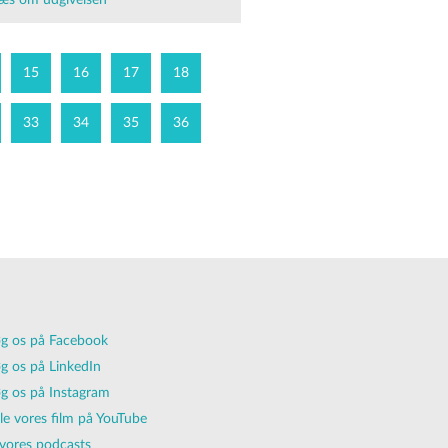
æs om udgivelsen
15
16
17
18
33
34
35
36
g os på Facebook
g os på LinkedIn
g os på Instagram
lle vores film på YouTube
vores podcasts