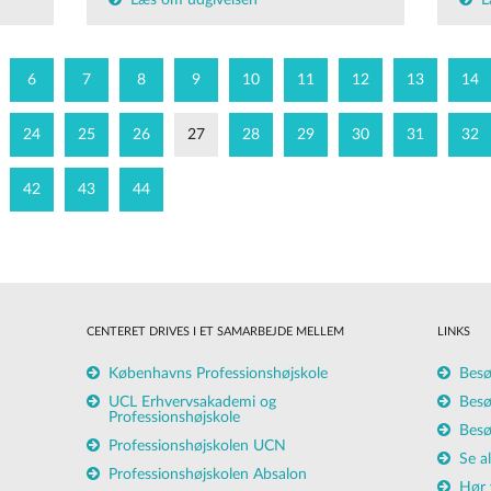
Læs om udgivelsen
L
6
7
8
9
10
11
12
13
14
24
25
26
27
28
29
30
31
32
42
43
44
CENTERET DRIVES I ET SAMARBEJDE MELLEM
LINKS
Københavns Professionshøjskole
Besø
UCL Erhvervsakademi og
Besø
Professionshøjskole
Besø
Professionshøjskolen UCN
Se a
Professionshøjskolen Absalon
Hør 