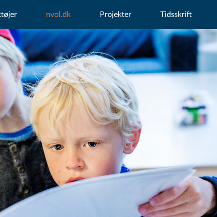
tøjer
nvol.dk
Projekter
Tidsskrift