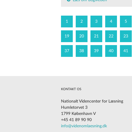
Læs om udgivelsen
1
2
3
4
5
19
20
21
22
23
37
38
39
40
41
KONTAKT OS
Nationalt Videncenter for Læsning
Humletorvet 3
1799 København V
+45 41 89 90 90
Cookies på vores website
info@videnomlaesning.dk