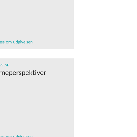
æs om udgivelsen
VELSE
rneperspektiver