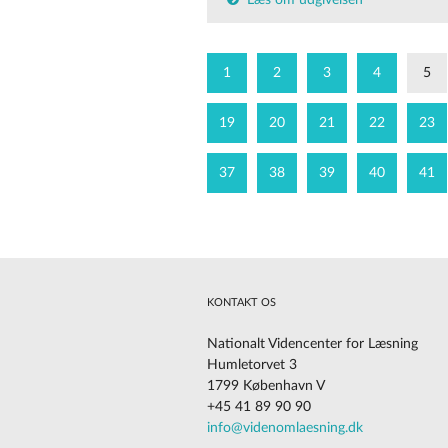
Læs om udgivelsen
1
2
3
4
5
19
20
21
22
23
37
38
39
40
41
KONTAKT OS
Nationalt Videncenter for Læsning
Humletorvet 3
1799 København V
+45 41 89 90 90
Cookies på vores website
info@videnomlaesning.dk