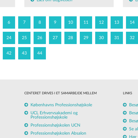
Læs om udgivelsen
L
6
7
8
9
10
11
12
13
14
24
25
26
27
28
29
30
31
32
42
43
44
CENTERET DRIVES I ET SAMARBEJDE MELLEM
LINKS
Københavns Professionshøjskole
Besø
UCL Erhvervsakademi og
Besø
Professionshøjskole
Besø
Professionshøjskolen UCN
Se a
Professionshøjskolen Absalon
Hør 