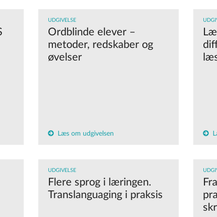
UDGIVELSE
UDGI
S
Ordblinde elever –
Læ
metoder, redskaber og
dif
øvelser
læ
Læs om udgivelsen
L
UDGIVELSE
UDGI
Flere sprog i læringen.
Fra
Translanguaging i praksis
pra
sk