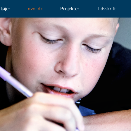
tøjer
nvol.dk
Projekter
Tidsskrift