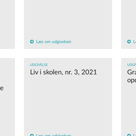
Læs om udgivelsen
L
UDGIVELSE
UDGI
Liv i skolen, nr. 3, 2021
Gr
op
le