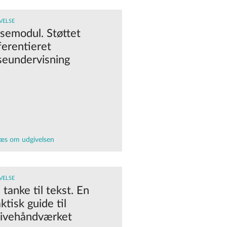
VELSE
semodul. Støttet
ferentieret
seundervisning
æs om udgivelsen
VELSE
 tanke til tekst. En
ktisk guide til
rivehåndværket