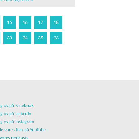
æs om udgivelsen
15
16
17
18
33
34
35
36
g os på Facebook
g os på LinkedIn
g os på Instagram
lle vores film på YouTube
vores podcasts