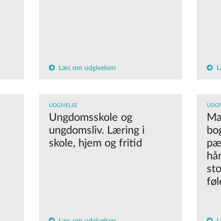
Læs om udgivelsen
L
UDGIVELSE
UDGI
Ungdomsskole og
Ma
ungdomsliv. Læring i
bog
skole, hjem og fritid
pæ
hå
st
føl