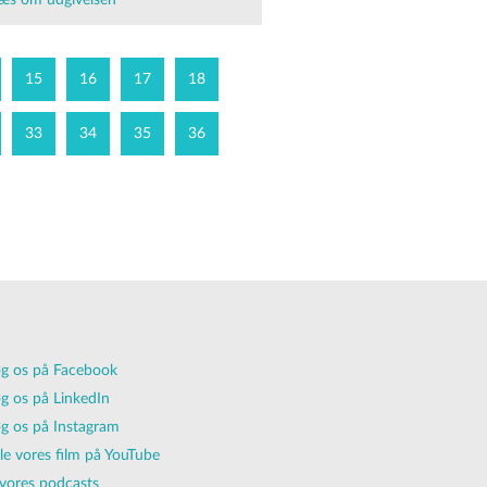
æs om udgivelsen
15
16
17
18
33
34
35
36
g os på Facebook
g os på LinkedIn
g os på Instagram
lle vores film på YouTube
vores podcasts