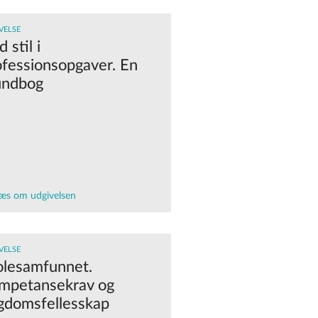
VELSE
 stil i
ofessionsopgaver. En
undbog
æs om udgivelsen
VELSE
olesamfunnet.
mpetansekrav og
gdomsfellesskap