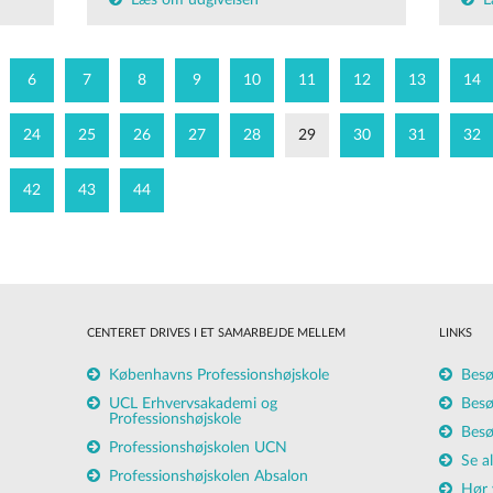
Læs om udgivelsen
L
6
7
8
9
10
11
12
13
14
24
25
26
27
28
29
30
31
32
42
43
44
CENTERET DRIVES I ET SAMARBEJDE MELLEM
LINKS
Københavns Professionshøjskole
Besø
UCL Erhvervsakademi og
Besø
Professionshøjskole
Besø
Professionshøjskolen UCN
Se a
Professionshøjskolen Absalon
Hør 