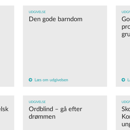
UDGIVELSE
UDGI
Den gode barndom
God
pr
gr
Læs om udgivelsen
L
UDGIVELSE
UDGI
elsk
Ordblind – gå efter
Sk
drømmen
Ko
un