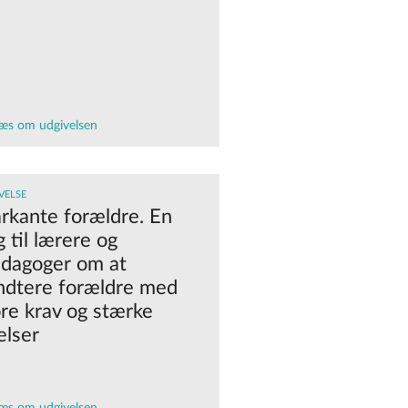
æs om udgivelsen
VELSE
rkante forældre. En
 til lærere og
dagoger om at
ndtere forældre med
ore krav og stærke
elser