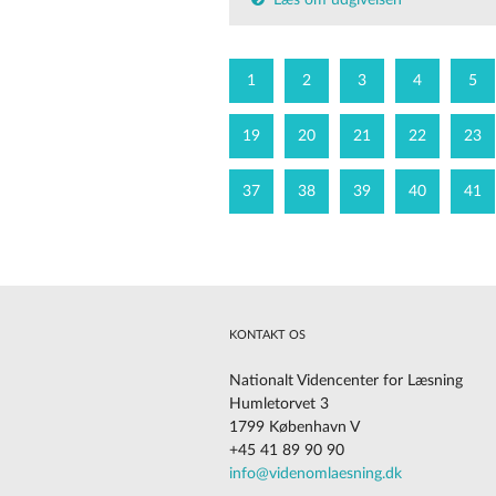
Læs om udgivelsen
1
2
3
4
5
19
20
21
22
23
37
38
39
40
41
KONTAKT OS
Nationalt Videncenter for Læsning
Humletorvet 3
1799 København V
+45 41 89 90 90
Cookies på vores website
info@videnomlaesning.dk