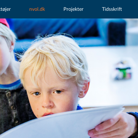
tøjer
nvol.dk
Projekter
Tidsskrift