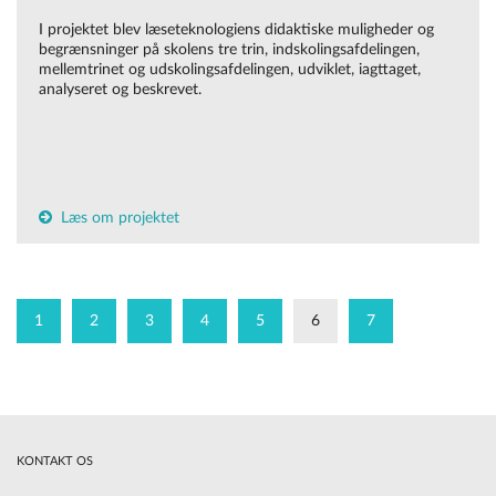
I projektet blev læseteknologiens didaktiske muligheder og
begrænsninger på skolens tre trin, indskolingsafdelingen,
mellemtrinet og udskolingsafdelingen, udviklet, iagttaget,
analyseret og beskrevet.
Læs om projektet
1
2
3
4
5
6
7
KONTAKT OS