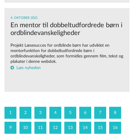
4. OKTOBER 2021
En mentor til dobbeltudfordrede børn i
ordblindevanskeligheder
Projekt Læsesucces for ordblinde børn har udviklet en
mentorfunktion for dobbeltudfordrede børn i
ordblindevanskeligheder, som formidles gennem film, tekst og
plakater i denne webdok.
Læs nyheden
1
2
3
4
5
6
7
8
9
10
11
12
13
14
15
16