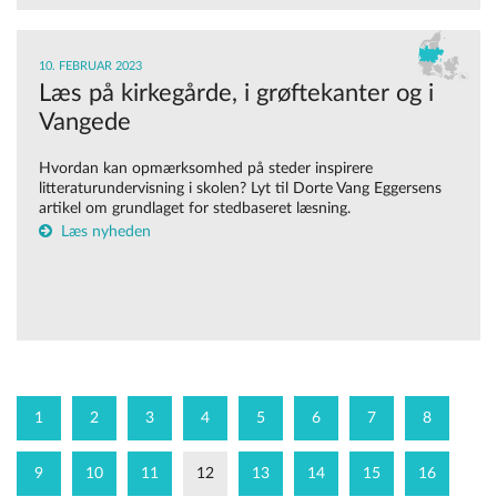
10. FEBRUAR 2023
Læs på kirkegårde, i grøftekanter og i
Vangede
Hvordan kan opmærksomhed på steder inspirere
litteraturundervisning i skolen? Lyt til Dorte Vang Eggersens
artikel om grundlaget for stedbaseret læsning.
Læs nyheden
1
2
3
4
5
6
7
8
9
10
11
12
13
14
15
16