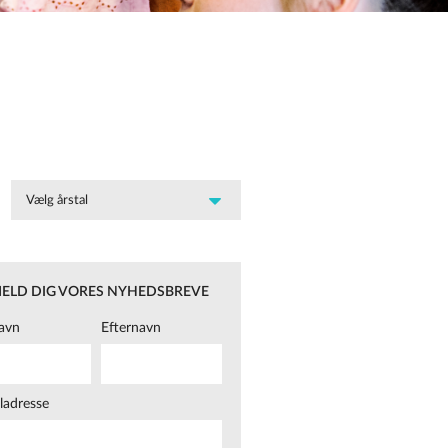
MELD DIG VORES NYHEDSBREVE
avn
Efternavn
ladresse