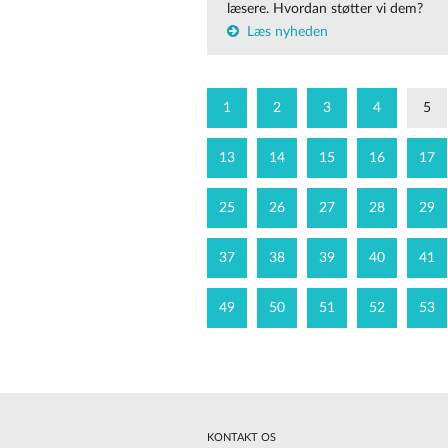
læsere. Hvordan støtter vi dem?
Læs nyheden
1
2
3
4
5
13
14
15
16
17
25
26
27
28
29
37
38
39
40
41
49
50
51
52
53
KONTAKT OS