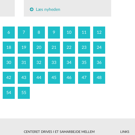
Læs nyheden
6
7
8
9
10
11
12
18
19
20
21
22
23
24
30
31
32
33
34
35
36
42
43
44
45
46
47
48
54
55
CENTERET DRIVES I ET SAMARBEJDE MELLEM
LINKS