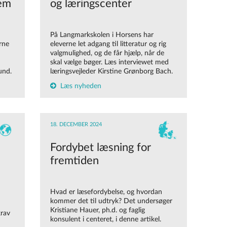
dem
og læringscenter
På Langmarkskolen i Horsens har
erne
eleverne let adgang til litteratur og rig
valgmulighed, og de får hjælp, når de
skal vælge bøger. Læs interviewet med
und.
læringsvejleder Kirstine Grønborg Bach.
Læs nyheden
18. DECEMBER 2024
Fordybet læsning for
fremtiden
Hvad er læsefordybelse, og hvordan
kommer det til udtryk? Det undersøger
Kristiane Hauer, ph.d. og faglig
krav
konsulent i centeret, i denne artikel.