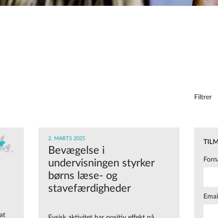
Filtrer
2. MARTS 2025
TIL
Bevægelse i
Forn
undervisningen styrker
børns læse- og
stavefærdigheder
Emai
at
Fysisk aktivitet har positiv effekt på