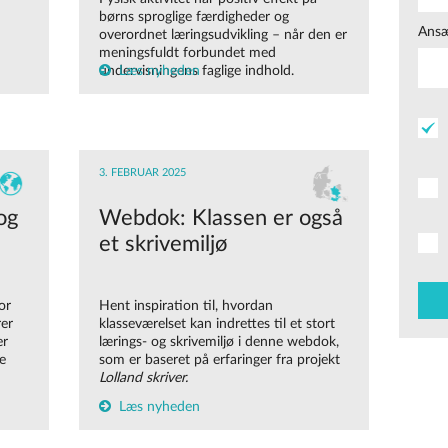
børns sproglige færdigheder og
Ansæ
overordnet læringsudvikling – når den er
meningsfuldt forbundet med
Læs nyheden
undervisningens faglige indhold.
3. FEBRUAR 2025
og
Webdok: Klassen er også
et skrivemiljø
or
Hent inspiration til, hvordan
rer
klasseværelset kan indrettes til et stort
er
lærings- og skrivemiljø i denne webdok,
e
som er baseret på erfaringer fra projekt
Lolland skriver.
Læs nyheden