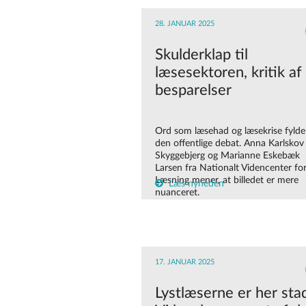
28. JANUAR 2025
Skulderklap til
læsesektoren, kritik af
besparelser
Ord som læsehad og læsekrise fylder
den offentlige debat. Anna Karlskov
Skyggebjerg og Marianne Eskebæk
Larsen fra Nationalt Videncenter fo
Læsning mener, at billedet er mere
Læs nyheden
nuanceret.
17. JANUAR 2025
Lystlæserne er her stad