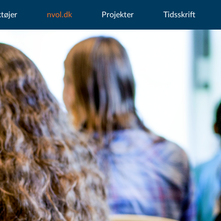
tøjer
nvol.dk
Projekter
Tidsskrift