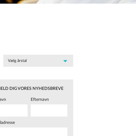
MELD DIG VORES NYHEDSBREVE
avn
Efternavn
ladresse