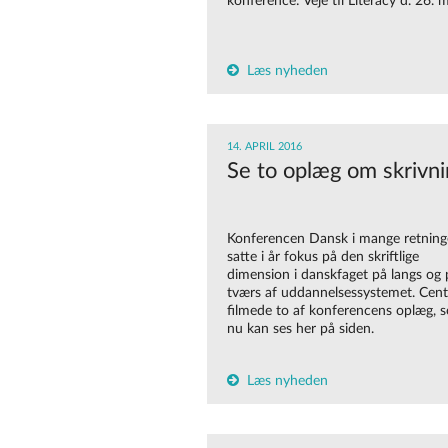
konference: Veje til Literacy d. 26. m
Læs nyheden
14. APRIL 2016
Se to oplæg om skrivni
Konferencen Dansk i mange retning
satte i år fokus på den skriftlige
dimension i danskfaget på langs og 
tværs af uddannelsessystemet. Cent
filmede to af konferencens oplæg, 
nu kan ses her på siden.
Læs nyheden