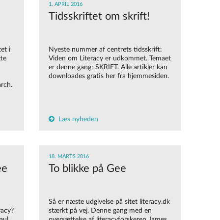
1. APRIL 2016
Tidsskriftet om skrift!
et i
Nyeste nummer af centrets tidsskrift:
tte
Viden om Literacy er udkommet. Temaet
er denne gang: SKRIFT. Alle artikler kan
downloades gratis her fra hjemmesiden.
rch.
Læs nyheden
18. MARTS 2016
ee
To blikke på Gee
Så er næste udgivelse på sitet literacy.dk
racy?
stærkt på vej. Denne gang med en
aul
oversættelse af literacyforskeren James