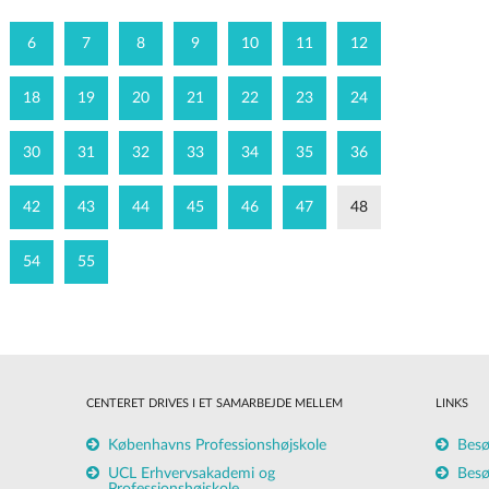
6
7
8
9
10
11
12
18
19
20
21
22
23
24
30
31
32
33
34
35
36
42
43
44
45
46
47
48
54
55
CENTERET DRIVES I ET SAMARBEJDE MELLEM
LINKS
Københavns Professionshøjskole
Besø
UCL Erhvervsakademi og
Besø