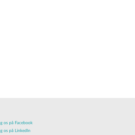
g os på Facebook
g os på LinkedIn