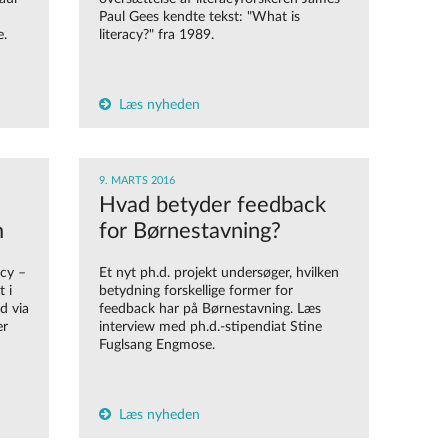
Paul Gees kendte tekst: "What is
e.
literacy?" fra 1989.
Læs nyheden
9. MARTS 2016
Hvad betyder feedback
m
for Børnestavning?
cy –
Et nyt ph.d. projekt undersøger, hvilken
t i
betydning forskellige former for
d via
feedback har på Børnestavning. Læs
er
interview med ph.d.-stipendiat Stine
Fuglsang Engmose.
Læs nyheden