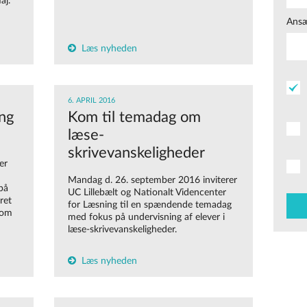
aj.
Ansæ
Læs nyheden
6. APRIL 2016
ng
Kom til temadag om
læse-
skrivevanskeligheder
er
Mandag d. 26. september 2016 inviterer
på
UC Lillebælt og Nationalt Videncenter
ret
for Læsning til en spændende temadag
som
med fokus på undervisning af elever i
læse-skrivevanskeligheder.
Læs nyheden