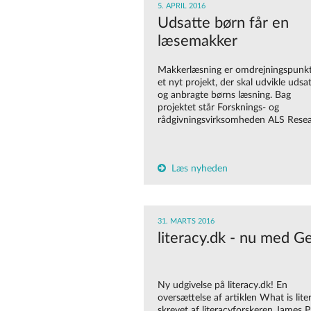
5. APRIL 2016
Udsatte børn får en
læsemakker
Makkerlæsning er omdrejningspunkt
et nyt projekt, der skal udvikle udsa
og anbragte børns læsning. Bag
projektet står Forsknings- og
rådgivningsvirksomheden ALS Resea
Læs nyheden
31. MARTS 2016
literacy.dk - nu med G
Ny udgivelse på literacy.dk! En
oversættelse af artiklen What is lite
skrevet af literacyforskeren James P