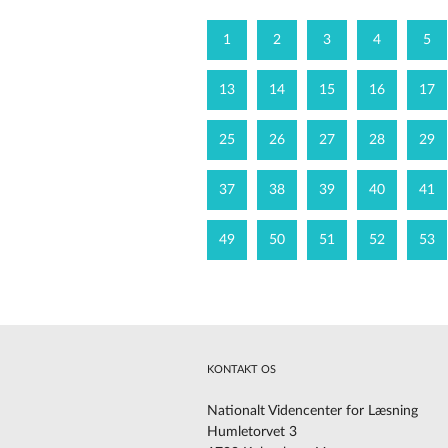
1
2
3
4
5
13
14
15
16
17
25
26
27
28
29
37
38
39
40
41
49
50
51
52
53
KONTAKT OS
Nationalt Videncenter for Læsning
Humletorvet 3