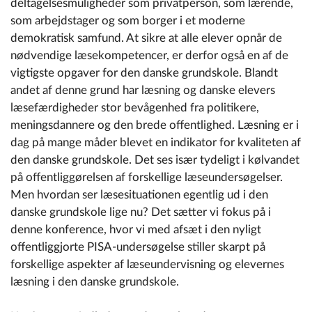
deltagelsesmuligheder som privatperson, som lærende,
som arbejdstager og som borger i et moderne
demokratisk samfund. At sikre at alle elever opnår de
nødvendige læsekompetencer, er derfor også en af de
vigtigste opgaver for den danske grundskole. Blandt
andet af denne grund har læsning og danske elevers
læsefærdigheder stor bevågenhed fra politikere,
meningsdannere og den brede offentlighed. Læsning er i
dag på mange måder blevet en indikator for kvaliteten af
den danske grundskole. Det ses især tydeligt i kølvandet
på offentliggørelsen af forskellige læseundersøgelser.
Men hvordan ser læsesituationen egentlig ud i den
danske grundskole lige nu? Det sætter vi fokus på i
denne konference, hvor vi med afsæt i den nyligt
offentliggjorte PISA-undersøgelse stiller skarpt på
forskellige aspekter af læseundervisning og elevernes
læsning i den danske grundskole.