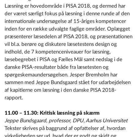
Læsning er hovedområde i PISA 2018, og dermed har
der været særligt fokus på læsning i denne runde af den
internationale undersøgelse af 15-åriges kompetencer
inden for en række udvalgte faglige områder. Oplægget
præsenterer læsedelen af PISA 2018, og præsentationen
vil bl.a. berøre og diskutere læsetestens design og
indhold, de 7 kompetenceniveauer for læsning,
læsebegrebet i PISA og Fælles Mål samt nedslag i de
danske PISA-resultater både fra læsetesten og
spørgeskemaundersøgelsen. Jesper Bremholm har
sammen med Jeppe Bundsgaard stået for udarbejdelsen
af kapitlerne om læsning i den danske PISA 2018-
rapport.
11.00 – 11.30: Kritisk læsning på skærm
Jeppe Bundsgaard, professor, DPU, Aarhus Universitet
Tekster skrives på baggrund af opfattelser af, hvordan
virkeligheden ser ud, hvad der er godt og skidt og