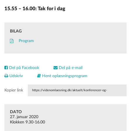
15.55 – 16.00: Tak for i dag
BILAG
Program
Del på Facebook
Del på e-mail
Udskriv
Hent oplæsningsprogram
Kopier link
https://videnomlaesning.dk/aktuelt/konferencer-og-
seminarer/interne/laesning-lige-nu-laesning-i-den-danske-
DATO
grundskole-i-lyset-af-pisa-2018-undersoegelsen/
27. januar 2020
Klokken 9.30-16.00