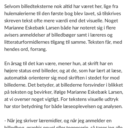
Selvom billedteksterne nok altid har været her, lige fra
hulemalerierne til den første bog blev lavet, så tilskrives
skreven tekst ofte mere værdi end det visuelle. Noget
Marianne Eskebæk Larsen både har noteret sig i flere
avisers anmeldelser af billedbøger samt i læreres og
litteraturformidlernes tilgang til samme. Teksten får, med
hendes ord, forrang.
En årsag til det kan være, mener hun, at skrift har en
højere status end billeder, og at de, som har lært at læse,
automatisk orienterer sig mod skriften i stedet for mod
billederne. Det betyder, at billederne forsvinder i blikket
på teksten og bevirker, ifølge Marianne Eskebæk Larsen,
at vi overser noget vigtigt. For tekstens visuelle udtryk
har stor betydning for både læseoplevelsen og analysen.
- Når jeg skriver læremidler, og når jeg anmelder en
billedbog, graphic novel eller tegneserie, så tager jeg alle