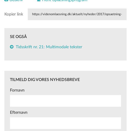
Udskriv
Hent oplæsningsprogram
Kopier link
https://videnomlaesning.dk/aktuelt/nyheder/2017/opsaetning-
streg-og-billeder-har-ogsaa-noget-at-skulle-have-sagt/
SE OGSÅ
Tidsskrift nr. 21: Multimodale tekster
TILMELD DIG VORES NYHEDSBREVE
Fornavn
Efternavn