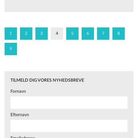
1
2
3
4
5
6
7
8
9
TILMELD DIG VORES NYHEDSBREVE
Fornavn
Efternavn