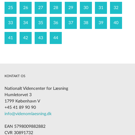
25
26
27
28
29
30
31
32
33
34
35
36
37
38
39
40
41
42
43
44
KONTAKT OS
Nationalt Videncenter for Læsning
Humletorvet 3
1799 København V
+45 41 89 90 90
info@videnomlaesning.dk
EAN 5798009882882
CVR 30891732