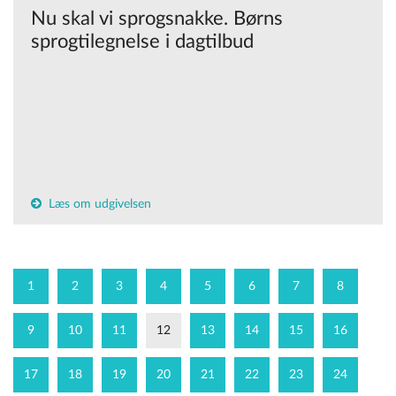
Nu skal vi sprogsnakke. Børns
sprogtilegnelse i dagtilbud
Læs om udgivelsen
1
2
3
4
5
6
7
8
9
10
11
12
13
14
15
16
17
18
19
20
21
22
23
24