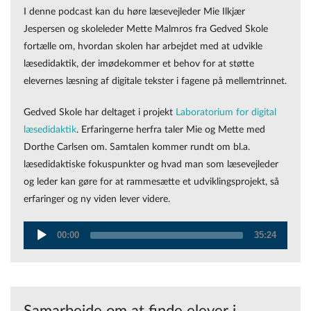
I denne podcast kan du høre læsevejleder Mie Ilkjær
Jespersen og skoleleder Mette Malmros fra Gedved Skole
fortælle om, hvordan skolen har arbejdet med at udvikle
læsedidaktik, der imødekommer et behov for at støtte
elevernes læsning af digitale tekster i fagene på mellemtrinnet.
Gedved Skole har deltaget i projekt
Laboratorium for digital
læsedidaktik
. Erfaringerne herfra taler Mie og Mette med
Dorthe Carlsen om. Samtalen kommer rundt om bl.a.
læsedidaktiske fokuspunkter og hvad man som læsevejleder
og leder kan gøre for at rammesætte et udviklingsprojekt, så
erfaringer og ny viden lever videre.
00:00
35:24
Audio
Player
Samarbejde om at finde elever i