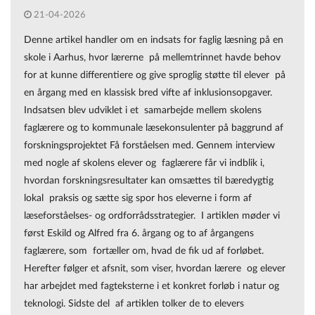
21-04-2026
Denne artikel handler om en indsats for faglig læsning på en
skole i Aarhus, hvor lærerne på mellemtrinnet havde behov
for at kunne differentiere og give sproglig støtte til elever på
en årgang med en klassisk bred vifte af inklusionsopgaver.
Indsatsen blev udviklet i et samarbejde mellem skolens
faglærere og to kommunale læsekonsulenter på baggrund af
forskningsprojektet Få forståelsen med. Gennem interview
med nogle af skolens elever og faglærere får vi indblik i,
hvordan forskningsresultater kan omsættes til bæredygtig
lokal praksis og sætte sig spor hos eleverne i form af
læseforståelses- og ordforrådsstrategier. I artiklen møder vi
først Eskild og Alfred fra 6. årgang og to af årgangens
faglærere, som fortæller om, hvad de fik ud af forløbet.
Herefter følger et afsnit, som viser, hvordan lærere og elever
har arbejdet med fagteksterne i et konkret forløb i natur og
teknologi. Sidste del af artiklen tolker de to elevers