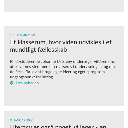
15. JANUAR 2020
Et klasserum, hvor viden udvikles i et
mundtligt fællesskab
Ph.d.-studerende Johanne Ur Sæby undersøger vilkårene for,
at elevernes stemmer kan realiseres i undervisningen, og om
de f.eks. får lov at bruge egne ideer og eget sprog som
udgangspunkt for læring.
Læs nyheden
9. JANUAR 2020
Literacy er også noget, vi leger - en