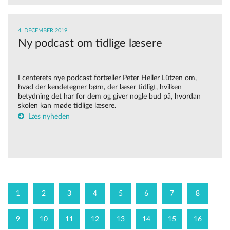
4. DECEMBER 2019
Ny podcast om tidlige læsere
I centerets nye podcast fortæller Peter Heller Lützen om,
hvad der kendetegner børn, der læser tidligt, hvilken
betydning det har for dem og giver nogle bud på, hvordan
skolen kan møde tidlige læsere.
Læs nyheden
1
2
3
4
5
6
7
8
9
10
11
12
13
14
15
16