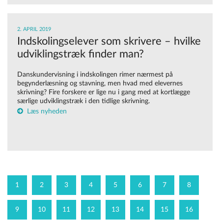
2. APRIL 2019
Indskolingselever som skrivere – hvilke
udviklingstræk finder man?
Danskundervisning i indskolingen rimer nærmest på
begynderlæsning og stavning, men hvad med elevernes
skrivning? Fire forskere er lige nu i gang med at kortlægge
særlige udviklingstræk i den tidlige skrivning.
Læs nyheden
1
2
3
4
5
6
7
8
9
10
11
12
13
14
15
16