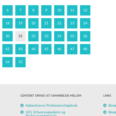
6
7
8
9
10
11
12
18
19
20
21
22
23
24
30
31
32
33
34
35
36
42
43
44
45
46
47
48
54
55
CENTERET DRIVES I ET SAMARBEJDE MELLEM
LINKS
Københavns Professionshøjskole
Besø
UCL Erhvervsakademi og
Besø