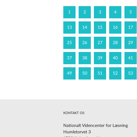
1
2
3
4
5
13
14
15
16
17
25
26
27
28
29
37
38
39
40
41
49
50
51
52
53
KONTAKT OS
Nationalt Videncenter for Læsning
Humletorvet 3