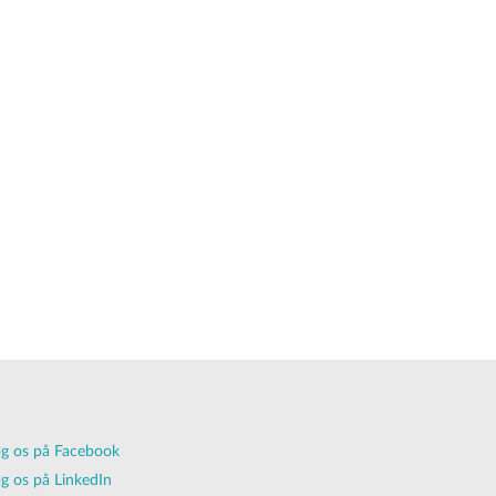
g os på Facebook
g os på LinkedIn