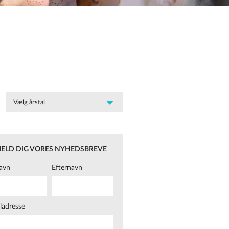
MELD DIG VORES NYHEDSBREVE
avn
Efternavn
ladresse