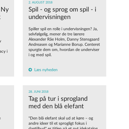
2. AUGUST 2018
? Ny
Spil - og sprog om spil - i
k
undervisningen
Spiller spil en rolle i undervisningen? Ja,
selvfølgelig, mener de tre lærere
Alexander Råe Holm, Danny Stensgaard
w
Andreasen og Marianne Borup. Centeret
spurgte dem om, hvordan de underviser
acy i
i og med spil.
Læs nyheden
28. JUNI 2018
Tag på tur i sprogland
med den blå elefant
e
"Den blå elefant skal ud at køre – og
andre ideer til et sprogligt fokus i
dagtilbud" er titlen på et nyt idekatalog,