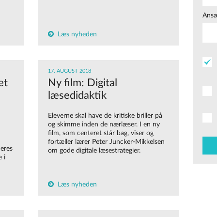
Ansæ
Læs nyheden
17. AUGUST 2018
et
Ny film: Digital
læsedidaktik
Eleverne skal have de kritiske briller på
og skimme inden de nærlæser. I en ny
film, som centeret står bag, viser og
n
fortæller lærer Peter Juncker-Mikkelsen
deres
om gode digitale læsestrategier.
 i
Læs nyheden