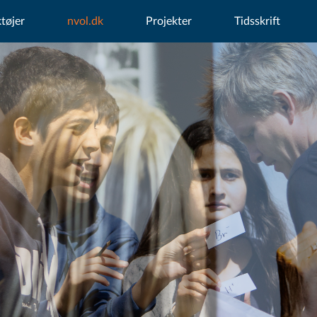
tøjer
nvol.dk
Projekter
Tidsskrift