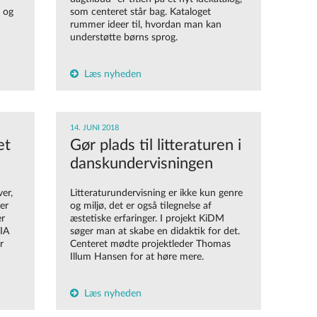
r og
som centeret står bag. Kataloget
rummer ideer til, hvordan man kan
understøtte børns sprog.
Læs nyheden
14. JUNI 2018
et
Gør plads til litteraturen i
danskundervisningen
er,
Litteraturundervisning er ikke kun genre
 er
og miljø, det er også tilegnelse af
er
æstetiske erfaringer. I projekt KiDM
VIA
søger man at skabe en didaktik for det.
r
Centeret mødte projektleder Thomas
Illum Hansen for at høre mere.
Læs nyheden