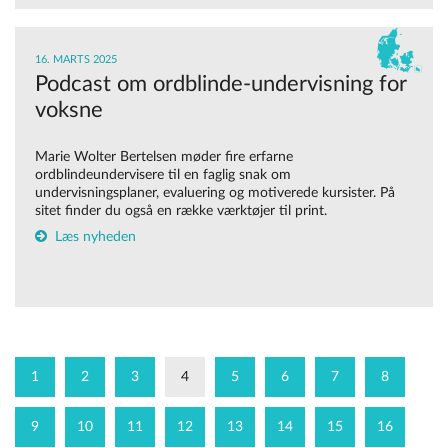
16. MARTS 2025
Podcast om ordblinde-undervisning for
voksne
Marie Wolter Bertelsen møder fire erfarne
ordblindeundervisere til en faglig snak om
undervisningsplaner, evaluering og motiverede kursister. På
sitet finder du også en række værktøjer til print.
Læs nyheden
1
2
3
4
5
6
7
8
9
10
11
12
13
14
15
16